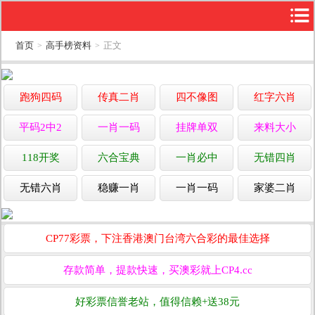
首页
高手榜资料
正文
>
>
跑狗四码
传真二肖
四不像图
红字六肖
平码2中2
一肖一码
挂牌单双
来料大小
118开奖
六合宝典
一肖必中
无错四肖
无错六肖
稳赚一肖
一肖一码
家婆二肖
CP77彩票，下注香港澳门台湾六合彩的最佳选择
存款简单，提款快速，买澳彩就上CP4.cc
好彩票信誉老站，值得信赖+送38元